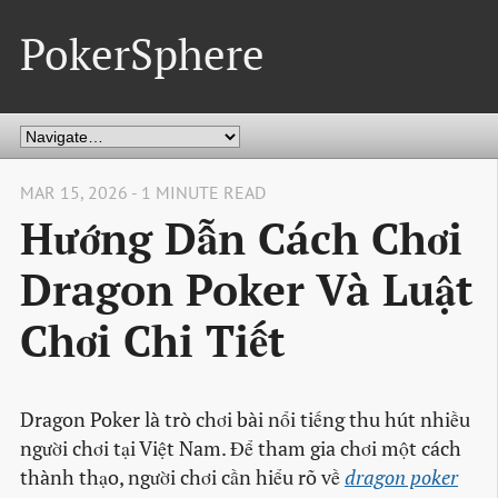
PokerSphere
MAR 15, 2026 - 1 MINUTE READ
Hướng Dẫn Cách Chơi
Dragon Poker Và Luật
Chơi Chi Tiết
Dragon Poker là trò chơi bài nổi tiếng thu hút nhiều
người chơi tại Việt Nam. Để tham gia chơi một cách
thành thạo, người chơi cần hiểu rõ về
dragon poker