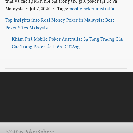
thật và các sự kiện nổi bật trong thế giới poker tại Úc và
Malaysia.
Jul 7, 2026
Tags:
mobile poker australia
Top Insights into Real Money Poker in Malaysia: Best 
Poker Sites Malaysia
Khám Phá Mobile Poker Australia: Sự Tăng Trưởng Của 
Các Trang Poker Úc Trên Di Động
@2026 PokerSphere