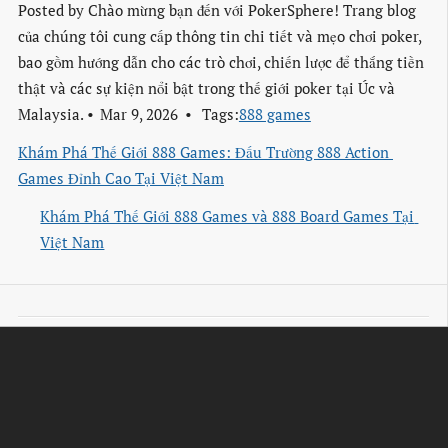
Posted by
Chào mừng bạn đến với PokerSphere! Trang blog
của chúng tôi cung cấp thông tin chi tiết và mẹo chơi poker,
bao gồm hướng dẫn cho các trò chơi, chiến lược để thắng tiền
thật và các sự kiện nổi bật trong thế giới poker tại Úc và
Malaysia.
Mar 9, 2026
Tags:
888 games
Khám Phá Thế Giới 888 Games: Đấu Trường 888 Action 
Games Đỉnh Cao Tại Việt Nam
Khám Phá Thế Giới 888 Games và 888 Board Games Tại 
Việt Nam