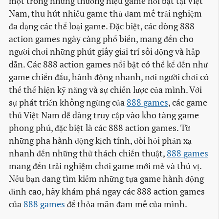
một trong những thương hiệu game nổi bật tại Việt
Nam, thu hút nhiều game thủ đam mê trải nghiệm
đa dạng các thể loại game. Đặc biệt, các dòng 888
action games ngày càng phổ biến, mang đến cho
người chơi những phút giây giải trí sôi động và hấp
dẫn. Các 888 action games nổi bật có thể kể đến như
game chiến đấu, hành động nhanh, nơi người chơi có
thể thể hiện kỹ năng và sự chiến lược của mình. Với
sự phát triển không ngừng của
888 games
, các game
thủ Việt Nam dễ dàng truy cập vào kho tàng game
phong phú, đặc biệt là các 888 action games. Từ
những pha hành động kịch tính, đòi hỏi phản xạ
nhanh đến những thử thách chiến thuật,
888 games
mang đến trải nghiệm chơi game mới mẻ và thú vị.
Nếu bạn đang tìm kiếm những tựa game hành động
đỉnh cao, hãy khám phá ngay các 888 action games
của
888 games
để thỏa mãn đam mê của mình.