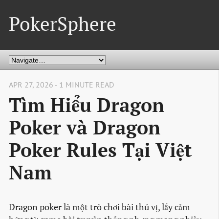
PokerSphere
APR 27, 2026 - 1 MINUTE READ
Tìm Hiểu Dragon
Poker và Dragon
Poker Rules Tại Việt
Nam
Dragon poker là một trò chơi bài thú vị, lấy cảm