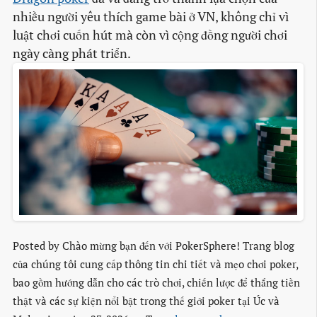
nhiều người yêu thích game bài ở VN, không chỉ vì
luật chơi cuốn hút mà còn vì cộng đồng người chơi
ngày càng phát triển.
Posted by
Chào mừng bạn đến với PokerSphere! Trang blog
của chúng tôi cung cấp thông tin chi tiết và mẹo chơi poker,
bao gồm hướng dẫn cho các trò chơi, chiến lược để thắng tiền
thật và các sự kiện nổi bật trong thế giới poker tại Úc và