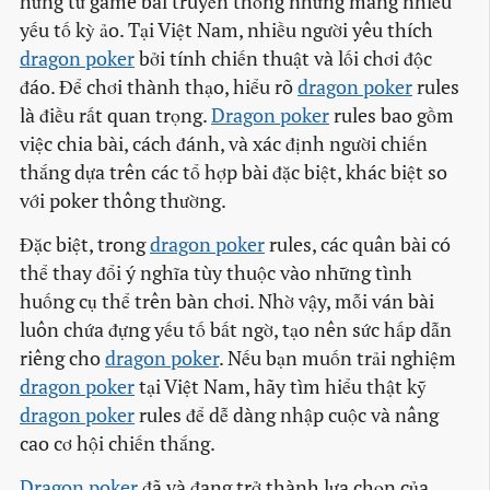
hứng từ game bài truyền thống nhưng mang nhiều
yếu tố kỳ ảo. Tại Việt Nam, nhiều người yêu thích
dragon poker
bởi tính chiến thuật và lối chơi độc
đáo. Để chơi thành thạo, hiểu rõ
dragon poker
rules
là điều rất quan trọng.
Dragon poker
rules bao gồm
việc chia bài, cách đánh, và xác định người chiến
thắng dựa trên các tổ hợp bài đặc biệt, khác biệt so
với poker thông thường.
Đặc biệt, trong
dragon poker
rules, các quân bài có
thể thay đổi ý nghĩa tùy thuộc vào những tình
huống cụ thể trên bàn chơi. Nhờ vậy, mỗi ván bài
luôn chứa đựng yếu tố bất ngờ, tạo nên sức hấp dẫn
riêng cho
dragon poker
. Nếu bạn muốn trải nghiệm
dragon poker
tại Việt Nam, hãy tìm hiểu thật kỹ
dragon poker
rules để dễ dàng nhập cuộc và nâng
cao cơ hội chiến thắng.
Dragon poker
đã và đang trở thành lựa chọn của