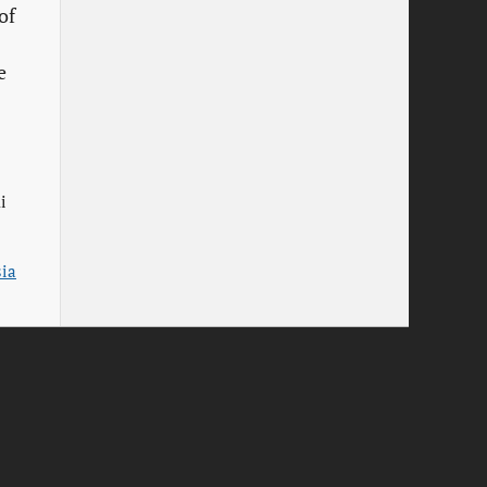
of
e
i
sia