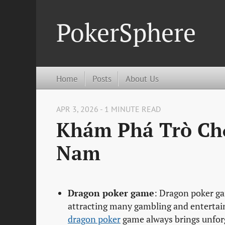
PokerSphere
Home
Posts
About Us
APR 3, 2026 - 1 MINUTE READ
Khám Phá Trò Chơ
Nam
Dragon poker game
: Dragon poker g
attracting many gambling and entertain
dragon poker
game always brings unforge