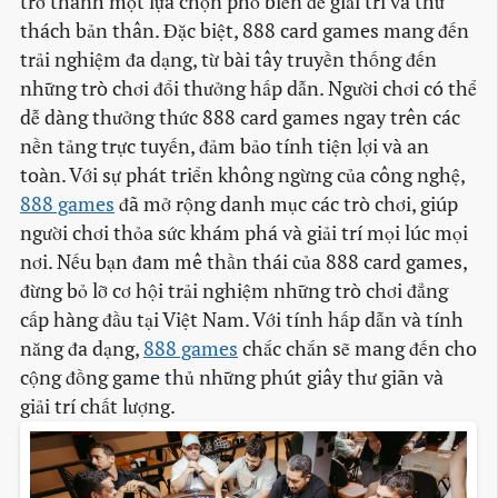
trở thành một lựa chọn phổ biến để giải trí và thử
thách bản thân. Đặc biệt, 888 card games mang đến
trải nghiệm đa dạng, từ bài tây truyền thống đến
những trò chơi đổi thưởng hấp dẫn. Người chơi có thể
dễ dàng thưởng thức 888 card games ngay trên các
nền tảng trực tuyến, đảm bảo tính tiện lợi và an
toàn. Với sự phát triển không ngừng của công nghệ,
888 games
đã mở rộng danh mục các trò chơi, giúp
người chơi thỏa sức khám phá và giải trí mọi lúc mọi
nơi. Nếu bạn đam mê thần thái của 888 card games,
đừng bỏ lỡ cơ hội trải nghiệm những trò chơi đẳng
cấp hàng đầu tại Việt Nam. Với tính hấp dẫn và tính
năng đa dạng,
888 games
chắc chắn sẽ mang đến cho
cộng đồng game thủ những phút giây thư giãn và
giải trí chất lượng.