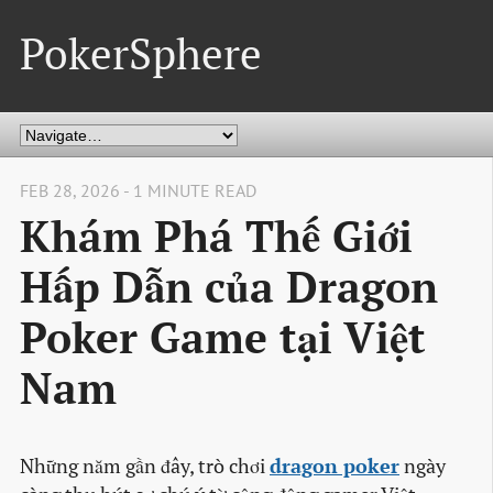
PokerSphere
FEB 28, 2026 - 1 MINUTE READ
Khám Phá Thế Giới
Hấp Dẫn của Dragon
Poker Game tại Việt
Nam
Những năm gần đây, trò chơi
dragon poker
ngày