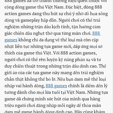
888 games đã trở thành thương hiệu quen thuộc với
cộng đồng game thủ Việt Nam. Đặc biệt, dòng 888
action games đang thu hút sự chú ý nhờ đồ họa sống
động và gameplay hấp dẫn. Người chơi có thể trải
nghiệm những trận đấu kịch tính, tận hưởng cảm
giác chiến đấu nghẹt thở qua từng màn chơi.
888 
games
không chỉ đa dạng về thể loại mà còn cập
nhật liên tục những tựa game mới, đáp ứng mọi sở
thích của game thủ Việt. Với 888 action games,
người chơi có thể rèn luyện kỹ năng phản xạ và tư
duy chiến thuật trong những trận đấu đỉnh cao. Thế
giới ảo của các tựa game này mang đến trải nghiệm
chân thật không thể bỏ lỡ. Nếu bạn đam mê thể loại
nhập vai hành động,
888 games
chính là điểm đến lý
tưởng dành cho mọi lứa tuổi tại Việt Nam. Những tựa
game đã chứng minh sức hút của mình qua hàng
triệu người chơi đăng nhập mỗi ngày để thỏa mãn
đam mê game hành động đỉnh cao. Hãy cùng khám