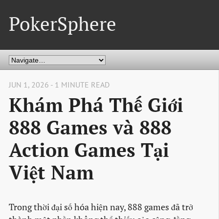
PokerSphere
JUN 1, 2026 - 1 MINUTE READ
Khám Phá Thế Giới
888 Games và 888
Action Games Tại
Việt Nam
Trong thời đại số hóa hiện nay, 888 games đã trở