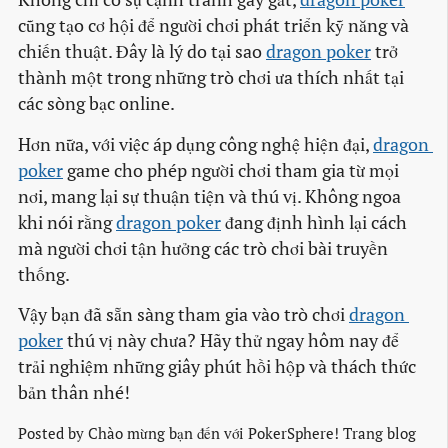
cũng tạo cơ hội để người chơi phát triển kỹ năng và
chiến thuật. Đây là lý do tại sao
dragon poker
trở
thành một trong những trò chơi ưa thích nhất tại
các sòng bạc online.
Hơn nữa, với việc áp dụng công nghệ hiện đại,
dragon 
poker
game cho phép người chơi tham gia từ mọi
nơi, mang lại sự thuận tiện và thú vị. Không ngoa
khi nói rằng
dragon poker
đang định hình lại cách
mà người chơi tận hưởng các trò chơi bài truyền
thống.
Vậy bạn đã sẵn sàng tham gia vào trò chơi
dragon 
poker
thú vị này chưa? Hãy thử ngay hôm nay để
trải nghiệm những giây phút hồi hộp và thách thức
bản thân nhé!
Posted by
Chào mừng bạn đến với PokerSphere! Trang blog