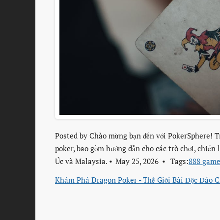
Posted by
Chào mừng bạn đến với PokerSphere! Tra
poker, bao gồm hướng dẫn cho các trò chơi, chiến lư
Úc và Malaysia.
May 25, 2026
Tags:
888 game
Khám Phá Dragon Poker - Thế Giới Bài Độc Đáo 