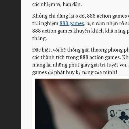
các nhiệm vụ hấp dẫn.
Không chỉ dừng lại ở đó, 888 action games c
trải nghiệm
888 games
, bạn cảm nhận rõ s
888 action games khuyến khích khả năng p
thắng.
Đặc biệt, với hệ thống giải thưởng phong p
các thành tích trong 888 action games. Khi
mang lại những phút giây giải trí tuyệt vờ
games để phát huy kỹ năng của mình!