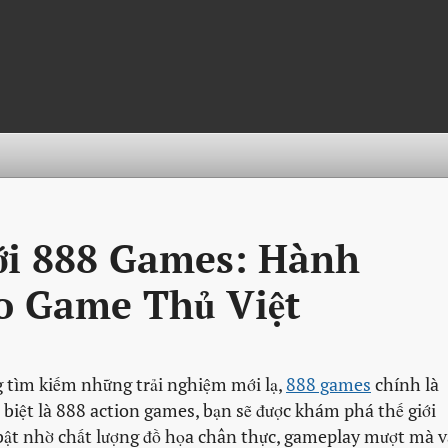
ới 888 Games: Hành
o Game Thủ Việt
 tìm kiếm những trải nghiệm mới lạ,
888 games
chính là
c biệt là 888 action games, bạn sẽ được khám phá thế giới
bật nhờ chất lượng đồ họa chân thực, gameplay mượt mà v