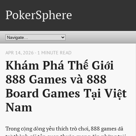
PokerSphere
APR 14, 2026 - 1 MINUTE READ
Khám Phá Thế Giới
888 Games và 888
Board Games Tại Việt
Nam
Trong cộng đồng yêu thích trò chơi, 888 games đã