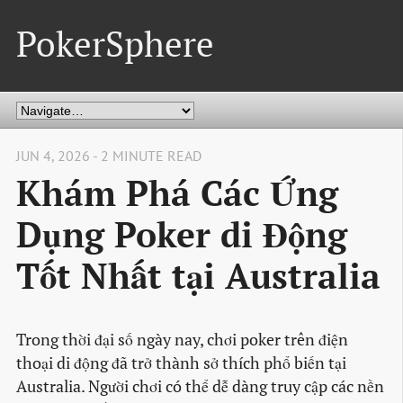
PokerSphere
JUN 4, 2026 - 2 MINUTE READ
Khám Phá Các Ứng
Dụng Poker di Động
Tốt Nhất tại Australia
Trong thời đại số ngày nay, chơi poker trên điện
thoại di động đã trở thành sở thích phổ biến tại
Australia. Người chơi có thể dễ dàng truy cập các nền