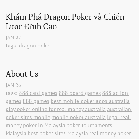
Khám Phá Dragon Poker và Chiến 
Lược Đỉnh Cao
JAN
27
tags:
dragon poker
About Us
JAN
26
tags:
888 card games
888 board games
888 action 
games
888 games
best mobile poker apps australia
play poker online for real money australia
australian 
poker sites mobile
mobile poker australia
legal real 
money poker in Malaysia
poker tournaments 
Malaysia
best poker sites Malaysia
real money poker 