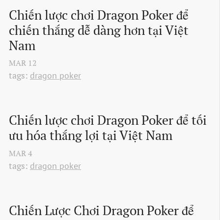
Chiến lược chơi Dragon Poker để 
chiến thắng dễ dàng hơn tại Việt 
Nam
MAR
12
tags:
dragon poker
Chiến lược chơi Dragon Poker để tối 
ưu hóa thắng lợi tại Việt Nam
MAR
4
tags:
dragon poker
Chiến Lược Chơi Dragon Poker để 