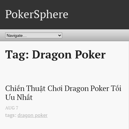
PokerSphere
Tag: Dragon Poker
Chiến Thuật Chơi Dragon Poker Tối 
Ưu Nhất
AUG
7
tags:
dragon poker