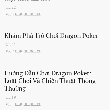
JUL
22
tags:
dragon poker
Khám Phá Trò Chơi Dragon Poker
JUL
21
tags:
dragon poker
Hướng Dẫn Chơi Dragon Poker: 
Luật Chơi Và Chiến Thuật Thông 
Thường
JUL
19
tags:
dragon poker