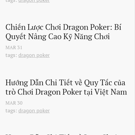
Chiến Lược Chơi Dragon Poker: Bí 
Quyết Nâng Cao Kỹ Năng Chơi
MAR
31
tags:
dragon poker
Hướng Dẫn Chi Tiết về Quy Tắc của 
trò Chơi Dragon Poker tại Việt Nam
MAR
30
tags:
dragon poker