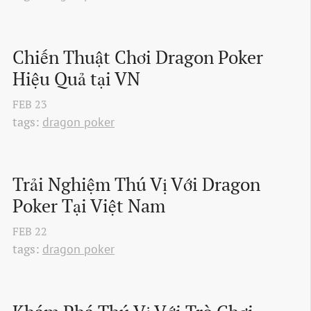
Chiến Thuật Chơi Dragon Poker 
Hiệu Quả tại VN
FEB
23
tags:
dragon poker
Trải Nghiệm Thú Vị Với Dragon 
Poker Tại Việt Nam
FEB
22
tags:
dragon poker