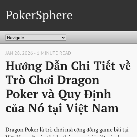
PokerSphere
JAN 28, 2026 - 1 MINUTE READ
Hướng Dẫn Chi Tiết về
Trò Chơi Dragon
Poker và Quy Định
của Nó tại Việt Nam
Dragon Poker là trò chơi mà cộng đồng game bài tại