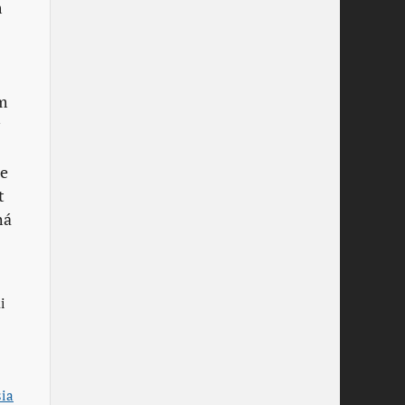
m
ếm
le
t
há
i
sia