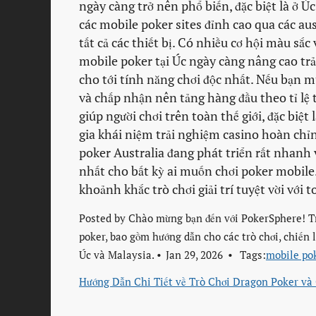
ngày càng trở nên phổ biến, đặc biệt là ở Ú
các mobile poker sites đỉnh cao qua các au
tất cả các thiết bị. Có nhiều cơ hội màu s
mobile poker tại Úc ngày càng nâng cao trả
cho tới tính năng chơi độc nhất. Nếu bạn 
và chấp nhận nên tảng hàng đầu theo tỉ lệ t
giúp người chơi trên toàn thế giới, đặc biệt
gia khái niệm trải nghiệm casino hoàn chỉnh
poker Australia đang phát triển rất nhanh v
nhất cho bất kỳ ai muốn chơi poker mobile
khoảnh khắc trò chơi giải trí tuyệt vời với 
Posted by
Chào mừng bạn đến với PokerSphere! Tra
poker, bao gồm hướng dẫn cho các trò chơi, chiến lư
Úc và Malaysia.
Jan 29, 2026
Tags:
mobile pok
Hướng Dẫn Chi Tiết về Trò Chơi Dragon Poker và